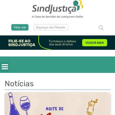
Filie-se
Espaço do Filiado
Notícias