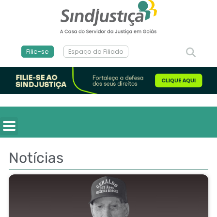
Filie-se
Espaço do Filiado
Notícias