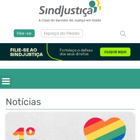
Filie-se
Espaço do Filiado
Notícias