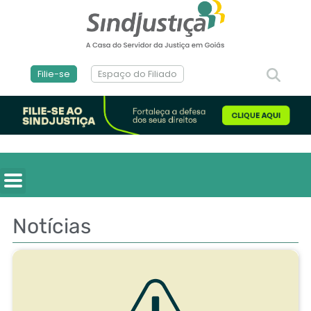
Filie-se
Espaço do Filiado
Notícias