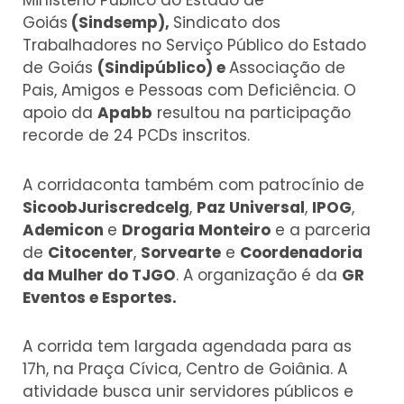
Ministério Público do Estado de
Goiás
(Sindsemp),
Sindicato dos
Trabalhadores no Serviço Público do Estado
de Goiás
(Sindipúblico) e
Associação de
Pais, Amigos e Pessoas com Deficiência. O
apoio da
Apabb
resultou na participação
recorde de 24 PCDs inscritos.
A corridaconta também com patrocínio de
SicoobJuriscredcelg
,
Paz Universal
,
IPOG
,
Ademicon
e
Drogaria Monteiro
e a parceria
de
Citocenter
,
Sorvearte
e
Coordenadoria
da Mulher do TJGO
. A organização é da
GR
Eventos e Esportes.
A corrida tem largada agendada para as
17h, na Praça Cívica, Centro de Goiânia. A
atividade busca unir servidores públicos e